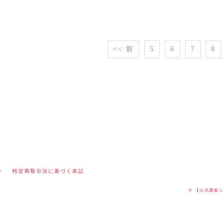
<< 前
5
6
7
8
ー
特定商取引法に基づく表記
© 【公式通販ショ