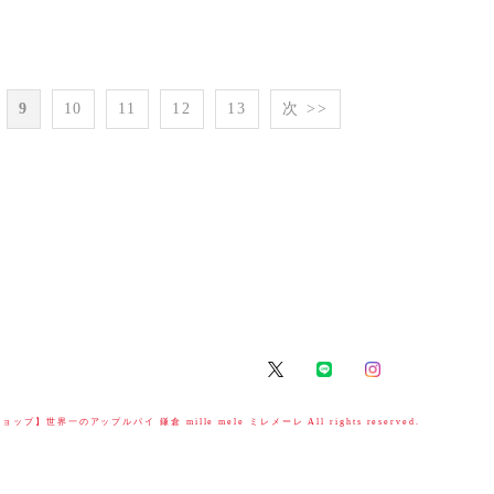
9
10
11
12
13
次 >>
ップ】世界一のアップルパイ 鎌倉 mille mele ミレメーレ All rights reserved.