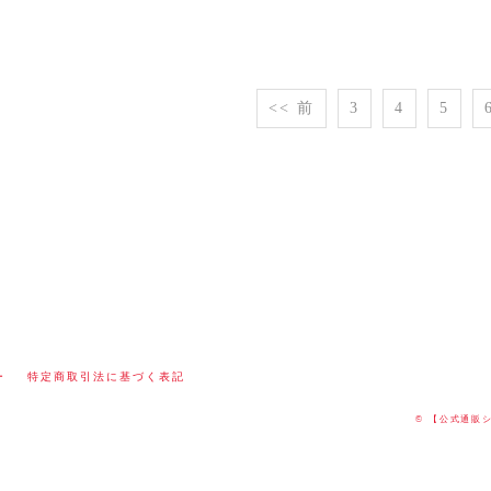
<< 前
3
4
5
ー
特定商取引法に基づく表記
© 【公式通販ショ