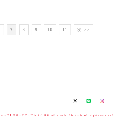
6
7
8
9
10
11
次 >>
ップ】世界一のアップルパイ 鎌倉 mille mele ミレメーレ All rights reserved.