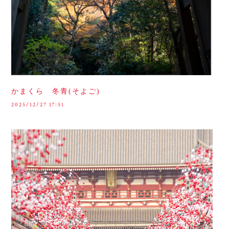
かまくら 冬青(そよご)
2025/12/27 17:51