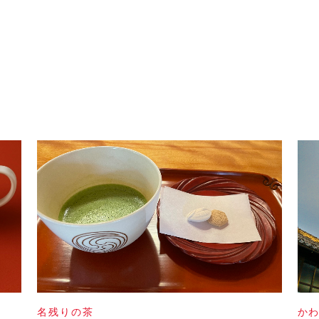
名残りの茶
か