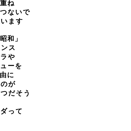
を重ね
とつないで
思います
昭和」
センス
メラや
ニューを
由に
るのが
とつだそう
ーダって