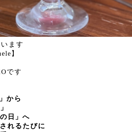
ざいます
mele】
KOです
」から
日」
和の日」へ
新されるたびに