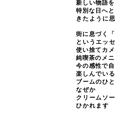
新しい物語
特別な日へ
きたように
街に息づく「
というエッ
使い捨てカ
純喫茶のメ
今の感性で自
楽しんでい
ブームのひ
なぜか
クリームソ
ひかれます