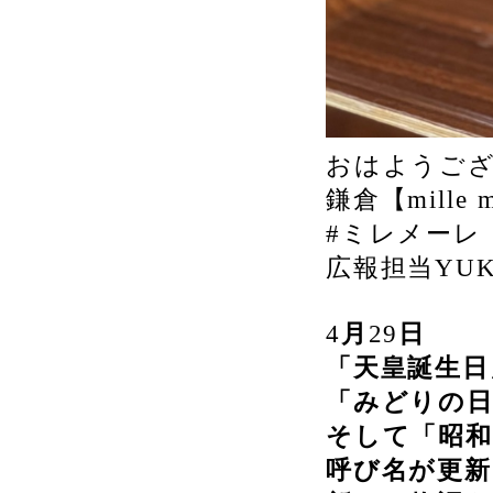
おはようご
鎌倉【mille 
#ミレメーレ
広報担当YU
4
月
29
日
「天皇誕生日
「みどりの
そして「昭
呼び名が更