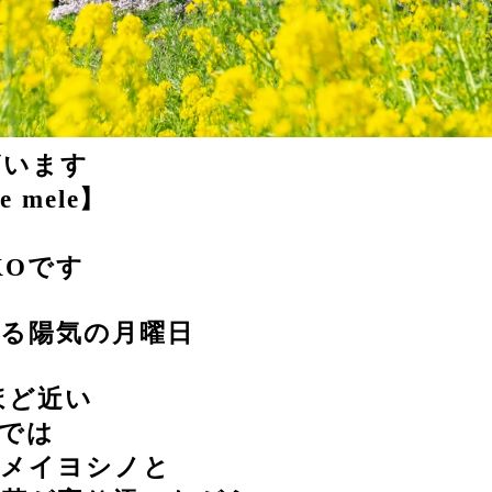
ざいます
e mele】
KOです
る陽気の月曜日
ほど近い
では
ソメイヨシノと