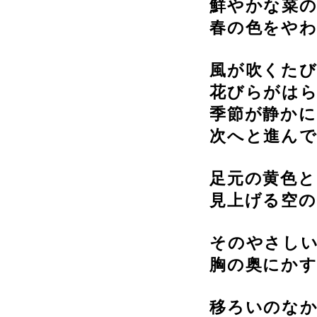
鮮やかな菜
春の色をや
風が吹くた
花びらがは
季節が静か
次へと進ん
足元の黄色と
見上げる空の
そのやさし
胸の奥にか
移ろいのな