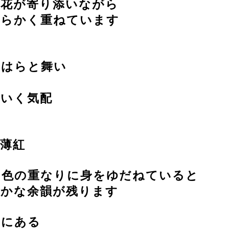
の花が寄り添いながら
わらかく重ねています
び
らはらと舞い
に
でいく気配
薄紅
い色の重なりに身をゆだねていると
すかな余韻が残ります
かにある