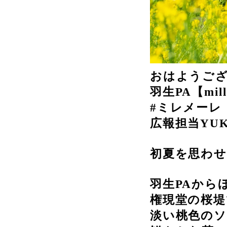
おはようご
羽生PA【mill
#ミレメーレ
広報担当YU
初夏を思わせ
羽生PAから
権現堂の桜堤
淡い桃色の