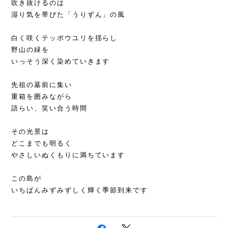
吹き抜けるのは
湿り気を帯びた「うりずん」の風
白く咲くテッポウユリを揺らし
野山の緑を
いっそう深く染めていきます
先祖の墓前に集い
重箱を囲みながら
語らい、笑い合う時間
その光景は
どこまでも明るく
やさしいぬくもりに満ちています
この島が
いちばんみずみずしく輝く季節到来です