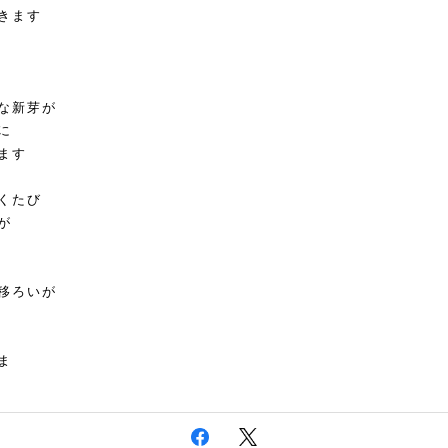
きます
な新芽が
に
ます
くたび
が
移ろいが
ま