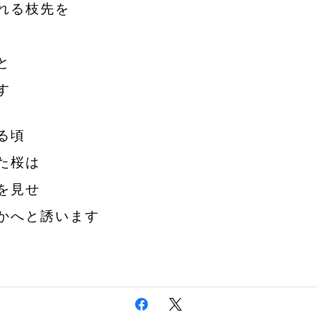
れる枝先を
と
す
る頃
た桜は
を見せ
かへと誘います