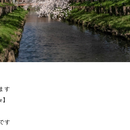
ます
le】
です