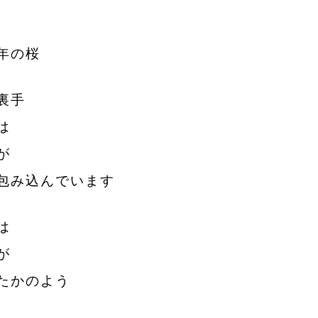
年の桜
裏手
は
が
包み込んでいます
は
が
たかのよう