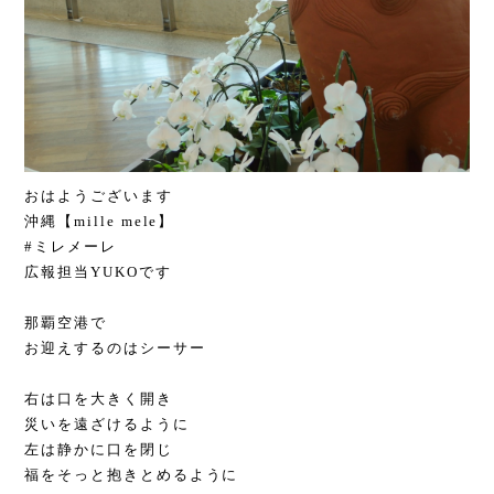
おはようございます
沖縄【mille mele】
#ミレメーレ
広報担当YUKOです
那覇空港で
お迎えするのはシーサー
右は口を大きく開き
災いを遠ざけるように
左は静かに口を閉じ
福をそっと抱きとめるように