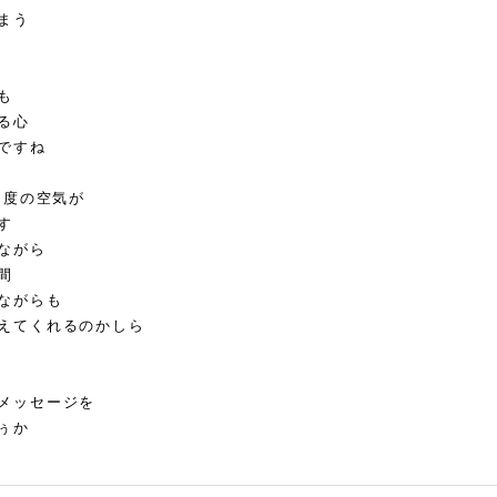
まう
も
る心
ですね
5度の空気が
す
ながら
間
ながらも
えてくれるのかしら
メッセージを
ぅか