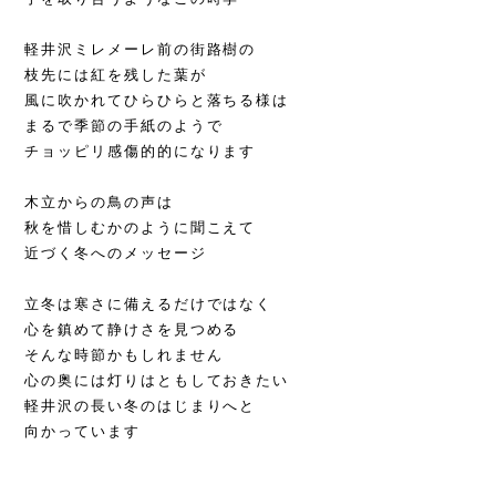
軽井沢ミレメーレ前の街路樹の
枝先には紅を残した葉が
風に吹かれてひらひらと落ちる様は
まるで季節の手紙のようで
チョッピリ感傷的的になります
木立からの鳥の声は
秋を惜しむかのように聞こえて
近づく冬へのメッセージ
立冬は寒さに備えるだけではなく
心を鎮めて静けさを見つめる
そんな時節かもしれません
心の奥には灯りはともしておきたい
軽井沢の長い冬のはじまりへと
向かっています