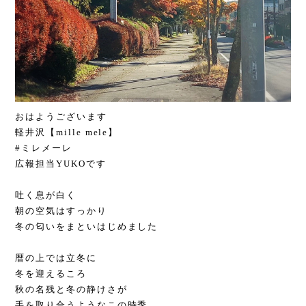
おはようございます
軽井沢【mille mele】
#ミレメーレ
広報担当YUKOです
吐く息が白く
朝の空気はすっかり
冬の匂いをまといはじめました
暦の上では立冬に
冬を迎えるころ
秋の名残と冬の静けさが
手を取り合うようなこの時季