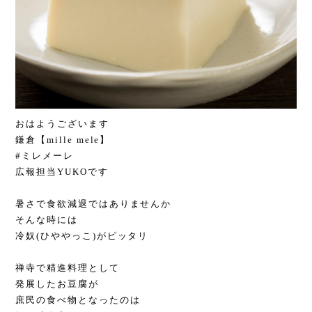
おはようございます
鎌倉【mille mele】
#ミレメーレ
広報担当YUKOです
暑さで食欲減退ではありませんか
そんな時には
冷奴(ひややっこ)がピッタリ
禅寺で精進料理として
発展したお豆腐が
庶民の食べ物となったのは