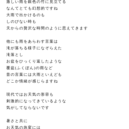
激しい雨を銀色の竹に見立てる
なんてとても幻想的ですね
大雨で出かけるのも
しのびない時も
天からの贅沢な時間のように思えてきます
他にも雨をあらわす言葉は
滝が落ちる様子になぞらえた
滝落とし
お盆をひっくり返したような
覆盆(ふくぼん)の雨など
昔の言葉には大雨といえども
どこか情緒が感じらますね
現代ではお天気の形容も
刺激的になってきているような
気がしてならないです
暑さと共に
お天気の急変には