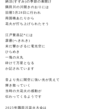
納涼(すずみ)の季節の幕開け
隅田川の川開きのおりには
旧暦5月28日に行われ
両国橋あたりから
花火が打ち上げられたそう
江戸繁昌記*には
霹靂(へきれき)
未だ響かざるに電光空に
ひらめき
一塊の火丸
砕けて万星となる
か記されています
音より先に闇空に強い光が見えて
輝き散っていく
当時の大花火の感動が
伝わってくるようです
2025年隅田川花火大会は