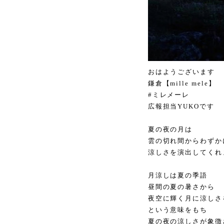
おはようございます
鎌倉【mille mele】
#ミレメーレ
広報担当YUKOです
夏の夜の月は
雲の切れ間からわずか
涼しさを演出してくれ
月涼しは夏の季語
昼間の夏の暑さから
夜空に輝く月に涼しさ
という意味をもち
夏の夜の涼しさが象徴