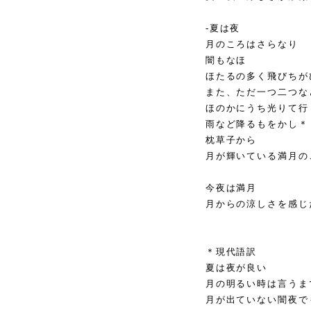
-夏は夜
月のころはさらなり
闇もなほ
ほたるの多く飛びちが
また、ただ一つ二つな
ほのかにうち光りて行
雨など降るもをかし＊
枕草子から
月が輝いている満月の
今夜は満月
月からの涼しさを感じ
＊現代語訳
夏は夜が良い
月の明るい時は言うま
月が出ていない闇夜で