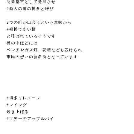
商業都市として発展させ
#商人の町の博多と呼び
2つの町が出会うという意味から
#福博であい橋
と呼ばれているそうです
橋の中ほどには
ベンチやガス灯、花壇なども設けられ
市民の憩いの新名所となっています
#博多ミレメーレ
#マイング
焼き上げる
#世界一のアップルパイ