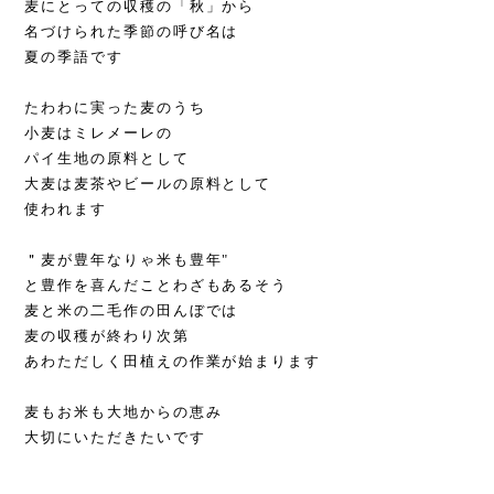
麦にとっての収穫の「秋」から
名づけられた季節の呼び名は
夏の季語です
たわわに実った麦のうち
小麦はミレメーレの
パイ生地の原料として
大麦は麦茶やビールの原料として
使われます
＂麦が豊年なりゃ米も豊年"
と豊作を喜んだことわざもあるそう
麦と米の二毛作の田んぼでは
麦の収穫が終わり次第
あわただしく田植えの作業が始まります
麦もお米も大地からの恵み
大切にいただきたいです