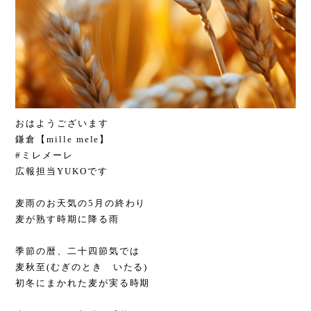
おはようございます
鎌倉【mille mele】
#ミレメーレ
広報担当YUKOです
麦雨のお天気の5月の終わり
麦が熟す時期に降る雨
季節の暦、二十四節気では
麦秋至(むぎのとき いたる)
初冬にまかれた麦が実る時期