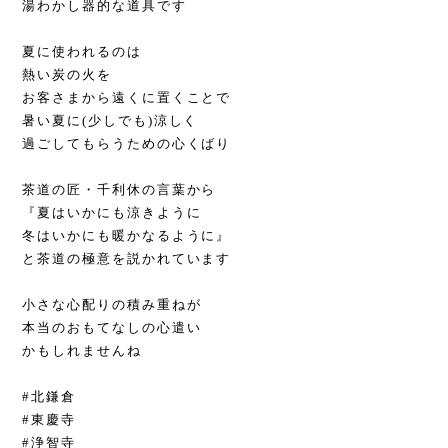
湯わかし器的な道具です
夏に使われるのは
熱い炭の火を
お客さまから遠くに置くことで
暑い夏に(少しでも)涼しく
過ごしてもらうための心くばり
茶道の匠・千利休の言葉から
『夏はいかにも涼きように
冬はいかにも暖かなるように』
と茶道の極意を説かれています
小さな心配りの積み重ねが
本当のおもてなしの心遣い
かもしれませんね
#北鎌倉
#東慶寺
#浄智寺