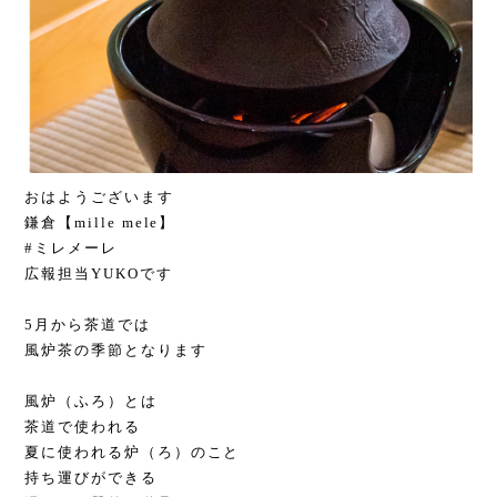
おはようございます
鎌倉【mille mele】
#ミレメーレ
広報担当YUKOです
5月から茶道では
風炉茶の季節となります
風炉（ふろ）とは
茶道で使われる
夏に使われる炉（ろ）のこと
持ち運びができる