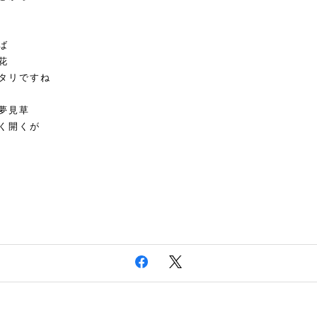
ば
花
タリですね
夢見草
く開くが