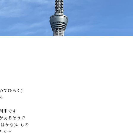
めてひらく)
ろ
到来です
があるそうで
(はかな)いもの
とから