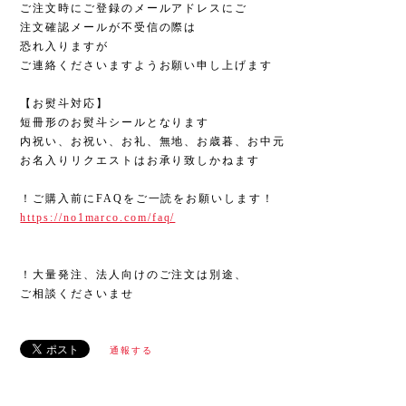
ご注文時にご登録のメールアドレスにご
注文確認メールが不受信の際は
恐れ入りますが
ご連絡くださいますようお願い申し上げます
【お熨斗対応】
短冊形のお熨斗シールとなります
内祝い、お祝い、お礼、無地、お歳暮、お中元
お名入りリクエストはお承り致しかねます
！ご購入前にFAQをご一読をお願いします！
https://no1marco.com/faq/
！大量発注、法人向けのご注文は別途、
ご相談くださいませ
通報する