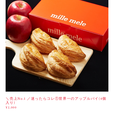
＼売上No.1 ／迷ったらコレ①世界一のアップルパイ(4個
入り)
¥2,000