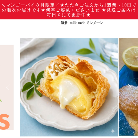
＼マンゴーパイ８月限定／★ただ今ご注文から1週間～10日で
の順次お届けです★何卒ご容赦くださいませ ★発送ご案内は
毎日Ｘにて更新中★