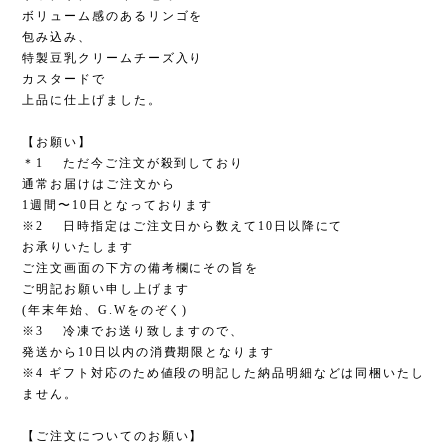
ボリューム感のあるリンゴを
包み込み、
特製豆乳クリームチーズ入り
カスタードで
上品に仕上げました。
【お願い】
＊1 ただ今ご注文が殺到しており
通常お届けはご注文から
1週間〜10日となっております
※2 日時指定はご注文日から数えて10日以降にて
お承りいたします
ご注文画面の下方の備考欄にその旨を
ご明記お願い申し上げます
(年末年始、G.Wをのぞく)
※3 冷凍でお送り致しますので、
発送から10日以内の消費期限となります
※4 ギフト対応のため値段の明記した納品明細などは同梱いたし
ません。
【ご注文についてのお願い】