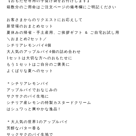
【おもたせ専用の手提げ袋をお付けします】
箱数分のご用命はご注文ページの備考欄にご明記ください
お客さまからのリクエストにお応えして
新登場のおまとめセット
夏休みの帰省・手土産用、ご挨拶ギフト ＆ ご自宅お試し用
＼おまとめ2セット／
シチリアレモンパイ4個
大人気のアップルパイ4個の詰め合わせ
1セットは大切な方へのおもたせに
もう１セットはご自分のご褒美に
よくばりな夏へのセット
＊シチリアレモンパイ
アップルパイでおなじみの
サクサクのパイ生地に
シチリア産レモンの特製カスタードクリーム
はシュワっと爽やかな逸品！
＊大人気の世界1のアップルパイ
芳醇なバター香る
サックサクのパイ生地で